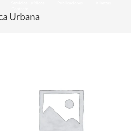
Servicios jurídicos
Publicaciones
Alianzas
Contacto
ica Urbana