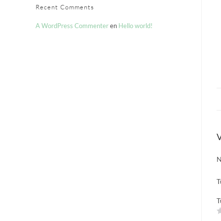
Recent Comments
A WordPress Commenter
en
Hello world!
V
N
T
T