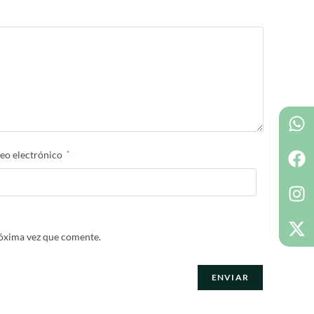
eo electrónico
*
róxima vez que comente.