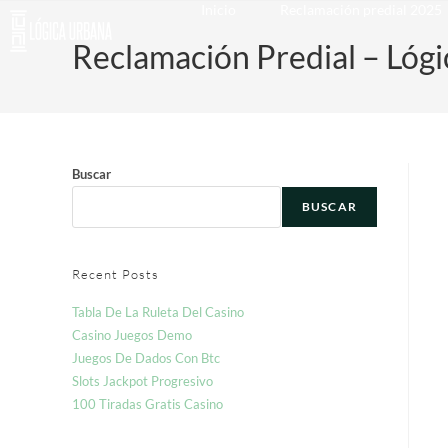
Inicio
Reclamación predial 2025
Reclamación Predial – Lóg
Buscar
BUSCAR
Recent Posts
Tabla De La Ruleta Del Casino
Casino Juegos Demo
Juegos De Dados Con Btc
Slots Jackpot Progresivo
100 Tiradas Gratis Casino