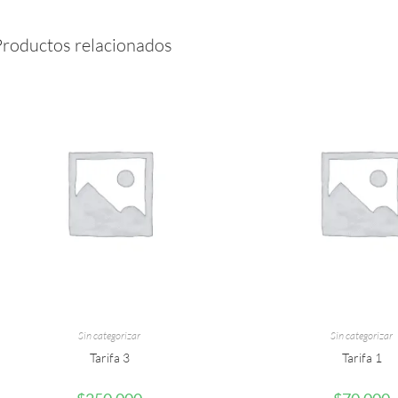
Productos relacionados
Sin categorizar
Sin categorizar
Tarifa 3
Tarifa 1