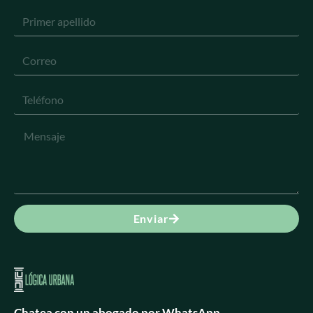
Enviar
Chatea con un abogado por WhatsApp