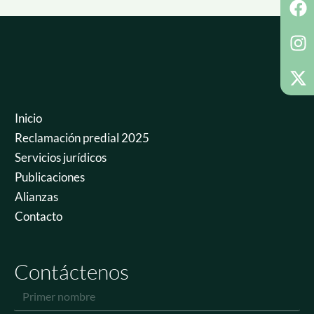
Inicio
Reclamación predial 2025
Servicios jurídicos
Publicaciones
Alianzas
Contacto
Contáctenos