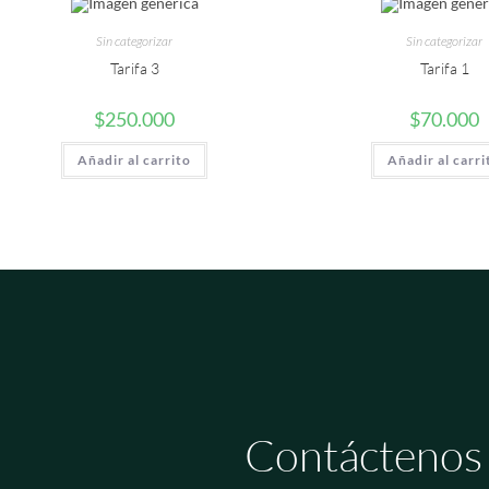
Sin categorizar
Sin categorizar
Tarifa 3
Tarifa 1
$
250.000
$
70.000
Añadir al carrito
Añadir al carri
Contáctenos