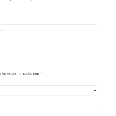
(0)
orios están marcados con
*