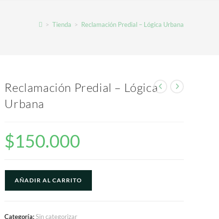
>
Tienda
>
Reclamación Predial – Lógica Urbana
Reclamación Predial – Lógica
Urbana
$
150.000
AÑADIR AL CARRITO
Categoría:
Sin categorizar