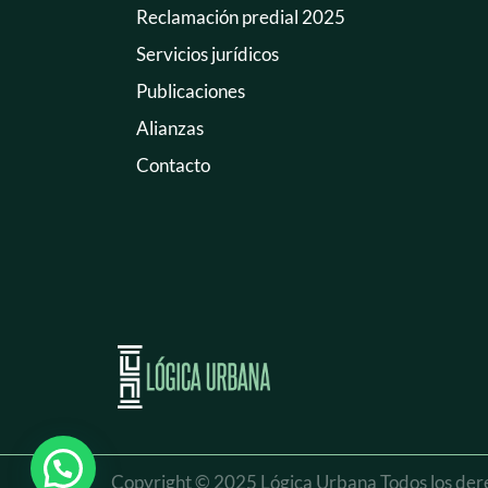
Reclamación predial 2025
Servicios jurídicos
Publicaciones
Alianzas
Contacto
Copyright © 2025 Lógica Urbana Todos los der