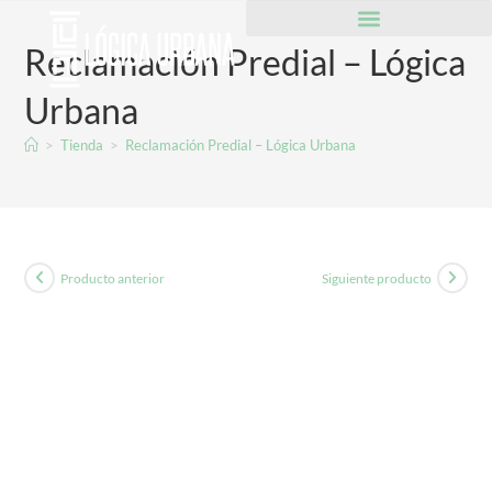
Reclamación Predial – Lógica
Urbana
>
Tienda
>
Reclamación Predial – Lógica Urbana
Producto anterior
Siguiente producto