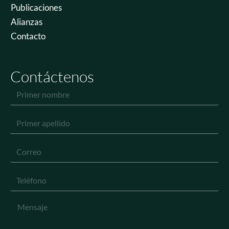
Publicaciones
Alianzas
Contacto
Contáctenos