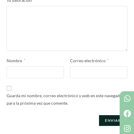
Tu valoración
Nombre
*
Correo electrónico
*
Guarda mi nombre, correo electrónico y web en este navegador
para la próxima vez que comente.