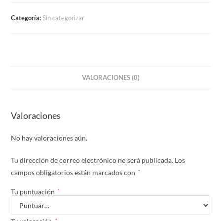
Categoría:
Sin categorizar
VALORACIONES (0)
Valoraciones
No hay valoraciones aún.
Tu dirección de correo electrónico no será publicada.
Los
campos obligatorios están marcados con
*
Tu puntuación
*
*