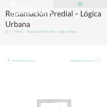
Reclamación Predial – Lógica
Urbana
>
Tienda
>
Reclamación Predial – Lógica Urbana
Producto anterior
Siguiente producto