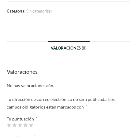
Categoría:
Sin categorizar
VALORACIONES (0)
Valoraciones
No hay valoraciones aún.
Tu dirección de correo electrónico no será publicada.
Los
campos obligatorios están marcados con
*
Tu puntuación
*
*