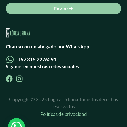
Enviar
Chatea con un abogado por WhatsApp
+57 315 2276291
Siganos en nuestras redes sociales
Copyright © 2025 Lógica Urbana Todos los derechos
reservados.
Políticas de privacidad