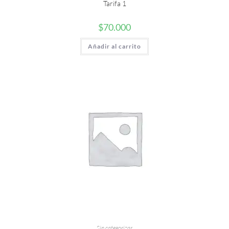
Tarifa 1
$
70.000
Añadir al carrito
Sin categorizar