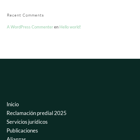
Recent Comments
A WordPress Commenter
en
Hello world!
Inicio
Reclamación predial 2025
Servicios jurídicos
Publicaciones
Alianzas