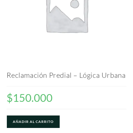
Reclamación Predial – Lógica Urbana
$
150.000
AÑADIR AL CARRITO