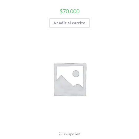
$
70.000
Añadir al carrito
Sin categorizar