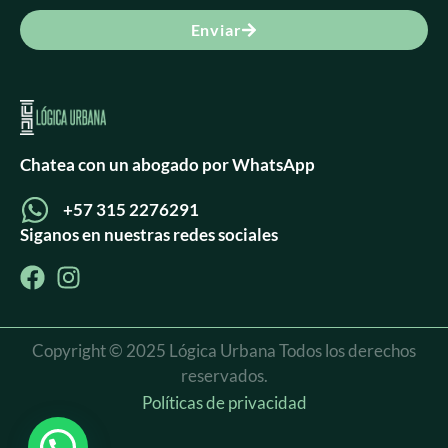
Enviar
Chatea con un abogado por WhatsApp
+57 315 2276291
Siganos en nuestras redes sociales
Copyright © 2025 Lógica Urbana Todos los derechos
reservados.
Políticas de privacidad