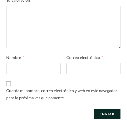
Tu valoración
Nombre
*
Correo electrónico
*
Guarda mi nombre, correo electrónico y web en este navegador
para la próxima vez que comente.