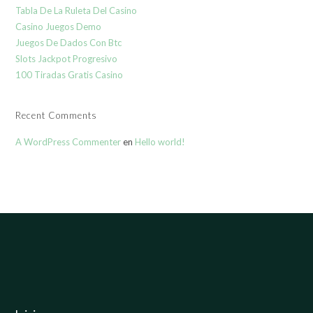
Tabla De La Ruleta Del Casino
Casino Juegos Demo
Juegos De Dados Con Btc
Slots Jackpot Progresivo
100 Tiradas Gratis Casino
Recent Comments
A WordPress Commenter
en
Hello world!