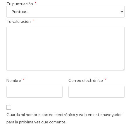
Tu puntuación
*
Tu valoración
*
Nombre
*
Correo electrónico
*
Guarda mi nombre, correo electrónico y web en este navegador
para la próxima vez que comente.