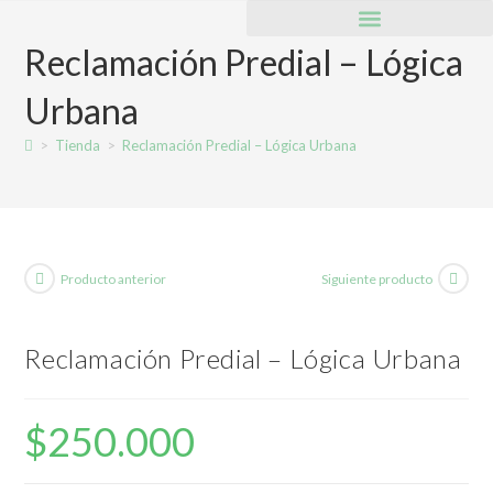
Reclamación Predial – Lógica
Urbana
>
Tienda
>
Reclamación Predial – Lógica Urbana
Producto anterior
Siguiente producto
Reclamación Predial – Lógica Urbana
$
250.000