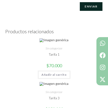
Productos relacionados
Sin categorizar
Tarifa 1
$
70.000
Añadir al carrito
Sin categorizar
Tarifa 3