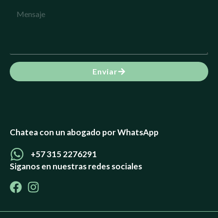
Enviar
Chatea con un abogado por WhatsApp
+57 315 2276291
Siganos en nuestras redes sociales